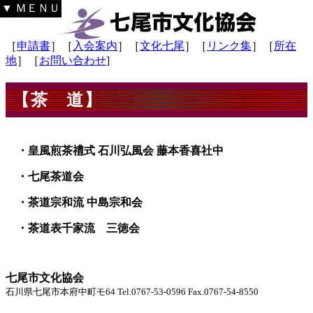
▼ ＭＥＮＵ
［
申請書
］［
入会案内
］［
文化七尾
］［
リンク集
］［
所在
地
］［
お問い合わせ
]
【茶 道】
・皇風煎茶禮式
石川弘風会 藤本香喜社中
・七尾茶道会
・茶道宗和流 中島宗和会
・茶道表千家流 三徳会
七尾市文化協会
石川県七尾市本府中町モ64 Tel.0767-53-0596 Fax.0767-54-8550