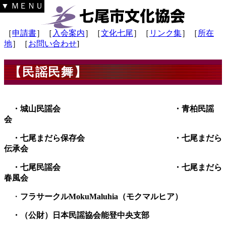
▼ ＭＥＮＵ
［
申請書
］［
入会案内
］［
文化七尾
］［
リンク集
］［
所在
地
］［
お問い合わせ
]
【民謡民舞】
・城山民謡会 ・青柏民謡
会
・七尾まだら保存会 ・七尾まだら
伝承会
・七尾民謡会 ・七尾まだら
春風会
・
フラサークルMokuMaluhia（モクマルヒア）
・（公財）日本民謡協会能登中央支部