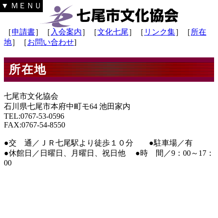
▼ ＭＥＮＵ
［
申請書
］［
入会案内
］［
文化七尾
］［
リンク集
］［
所在
地
］［
お問い合わせ
]
所在地
七尾市文化協会
石川県七尾市本府中町モ64 池田家内
TEL:0767-53-0596
FAX:0767-54-8550
●交 通／ＪＲ七尾駅より徒歩１０分 ●駐車場／有
●休館日／日曜日、月曜日、祝日他 ●時 間／9：00～17：
00